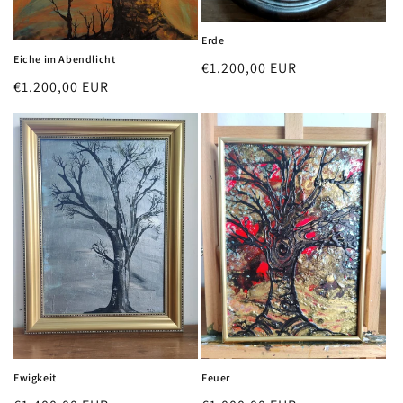
Erde
Eiche im Abendlicht
Regular
€1.200,00 EUR
Regular
€1.200,00 EUR
price
price
Ewigkeit
Feuer