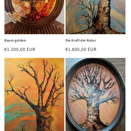
Baum golden
Die Kraft der Natur
Regular
€1.200,00 EUR
Regular
€1.800,00 EUR
price
price