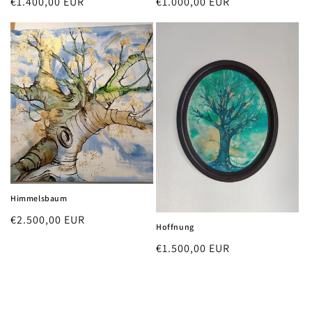
Regular
€1.400,00 EUR
Regular
€1.000,00 EUR
price
price
Himmelsbaum
Regular
€2.500,00 EUR
Hoffnung
price
Regular
€1.500,00 EUR
price